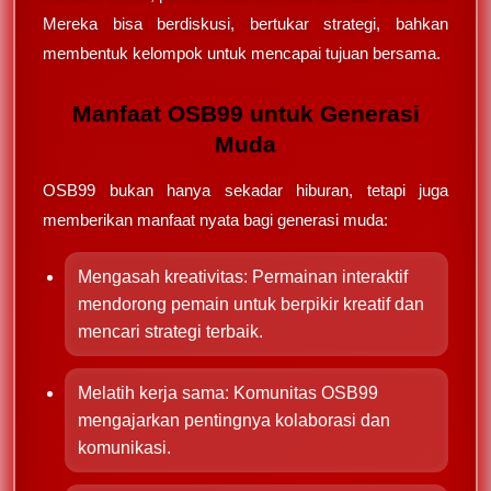
Mereka bisa berdiskusi, bertukar strategi, bahkan
membentuk kelompok untuk mencapai tujuan bersama.
Manfaat OSB99 untuk Generasi
Muda
OSB99 bukan hanya sekadar hiburan, tetapi juga
memberikan manfaat nyata bagi generasi muda:
Mengasah kreativitas: Permainan interaktif
mendorong pemain untuk berpikir kreatif dan
mencari strategi terbaik.
Melatih kerja sama: Komunitas OSB99
mengajarkan pentingnya kolaborasi dan
komunikasi.