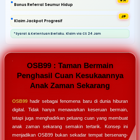
5%
Bonus Referral Seumur Hidup
JP
Klaim Jackpot Progresif
*Syarat & Ketentuan Berlaku. Klaim via CS 24 Jam
OSB99 : Taman Bermain
Penghasil Cuan Kesukaannya
Anak Zaman Sekarang
OSB99
hadir sebagai fenomena baru di dunia hiburan
digital. Tidak hanya menawarkan keseruan bermain,
tetapi juga menghadirkan peluang cuan yang membuat
anak zaman sekarang semakin tertarik. Konsep ini
menjadikan OSB99 bukan sekadar tempat bersenang-