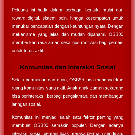
Peluang ini hadir dalam berbagai bentuk, mulai dari
reward digital, sistem poin, hingga kesempatan untuk
menukar pencapaian dengan keuntungan nyata. Dengan
mekanisme yang jelas dan mudah dipahami, OSB99
memberikan rasa aman sekaligus motivasi bagi pemain
untuk terus aktif.
Komunitas dan Interaksi Sosial
Selain permainan dan cuan, OSB99 juga menghadirkan
ruang komunitas yang aktif. Anak-anak zaman sekarang
bisa berinteraksi, berbagi pengalaman, dan membangun
jaringan sosial.
Komunitas ini menjadi salah satu faktor penting yang
membuat OSB99 semakin populer. Dengan adanya
interaksi sosial, pemain tidak merasa bermain sendirian.