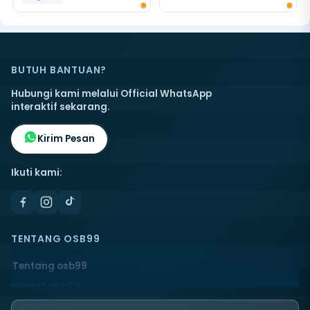
BUTUH BANTUAN?
Hubungi kami melalui Official WhatsApp
interaktif sekarang.
Kirim Pesan
Ikuti kami:
TENTANG OSB99
Tentang osb99
Kontak osb99
Lokasi Toko