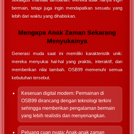
bermain, tetapi juga ingin mendapatkan sesuatu yang
lebih dari waktu yang dihabiskan.
Mengapa Anak Zaman Sekarang
Menyukainya
Generasi muda saat ini memiliki karakteristik unik:
mereka menyukai hal-hal yang praktis, interaktif, dan
memberikan nilai tambah. OSB99 memenuhi semua
kebutuhan tersebut.
Keseruan digital modern: Permainan di
OSB99 dirancang dengan teknologi terkini
sehingga memberikan pengalaman bermain
yang lebih realistis dan menyenangkan.
Peluang cuan nyata: Anak-anak zaman