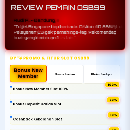
REVIEW PEMAIN OSB99
Rudi P. - Bandung
"Togel Singapore tiap hari ada. Diskon 4D 66%.
Pelayanan CS gak pernah nge-lag. Rekomended
buat yang cari cuan."
ÐŸ”¥ PROMO & FITUR SLOT OSB99
Bonus New
Bonus Harian
Klaim Jackpot
Member
100%
Bonus New Member Slot 100%
20%
Bonus Deposit Harian Slot
10%
Cashback Kekalahan Slot