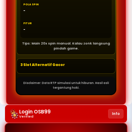
POLA SPIN
-
FITUR
-
Tips: Main 20x spin manual. Kalau zonk langsung
pindah game.
3 Slot Alternatif Gacor
Disclaimer: Data RTP simulasi untuk hiburan. Hasil asli
tergantung hoki.
Login OSB99
Info
Verified